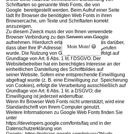
Schriftarten so genannte Web Fonts, die von
Google bereitgestellt werden. Beim Aufruf einer Seite
lädt Ihr Browser die benötigten Web Fonts in ihren
Browsercache, um Texte und Schriftarten korrekt
anzuzeigen.
Zu diesem Zweck muss der von Ihnen verwendete
Browser Verbindung zu den Servern von Google
aufnehmen. Hierdurch erlangt Google Kenntnis darüber,
Moin Moin! 😃
dass über Ihre IP-Adresse diese Website aufgerufen
wurde. Die Nutzung von Google WebFonts erfolgt auf
Grundlage von Art. 6 Abs. 1 lit. f DSGVO. Der
Websitebetreiber hat ein berechtigtes Interesse an der
einheitlichen Darstellung des Schriftbildes auf
seiner Website. Sofern eine entsprechende Einwilligung
abgefragt wurde (z. B. eine Einwilligung zur Speicherung
von Cookies), erfolgt die Verarbeitung ausschließlich auf
Grundlage von Art. 6 Abs. 1 lit. a DSGVO; die
Einwilligung ist jederzeit widerrufbar.
Wenn Ihr Browser Web Fonts nicht unterstützt, wird eine
Standardschrift von Ihrem Computer genutzt.
Weitere Informationen zu Google Web Fonts finden Sie
unter
https://developers.google.com/fonts/faq und in der
Datenschutzerklärung von
Google: https://policies.google.com/privacy?hl=de.