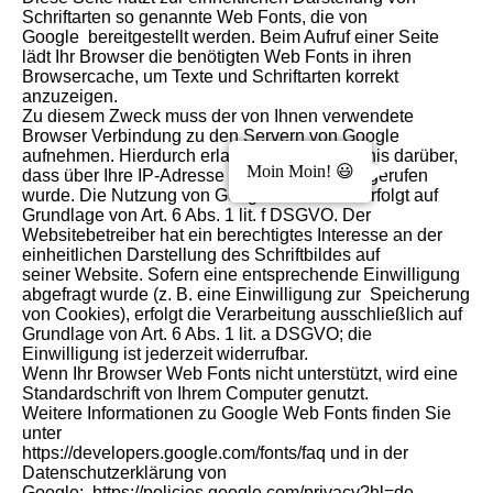
Schriftarten so genannte Web Fonts, die von
Google bereitgestellt werden. Beim Aufruf einer Seite
lädt Ihr Browser die benötigten Web Fonts in ihren
Browsercache, um Texte und Schriftarten korrekt
anzuzeigen.
Zu diesem Zweck muss der von Ihnen verwendete
Browser Verbindung zu den Servern von Google
aufnehmen. Hierdurch erlangt Google Kenntnis darüber,
Moin Moin! 😃
dass über Ihre IP-Adresse diese Website aufgerufen
wurde. Die Nutzung von Google WebFonts erfolgt auf
Grundlage von Art. 6 Abs. 1 lit. f DSGVO. Der
Websitebetreiber hat ein berechtigtes Interesse an der
einheitlichen Darstellung des Schriftbildes auf
seiner Website. Sofern eine entsprechende Einwilligung
abgefragt wurde (z. B. eine Einwilligung zur Speicherung
von Cookies), erfolgt die Verarbeitung ausschließlich auf
Grundlage von Art. 6 Abs. 1 lit. a DSGVO; die
Einwilligung ist jederzeit widerrufbar.
Wenn Ihr Browser Web Fonts nicht unterstützt, wird eine
Standardschrift von Ihrem Computer genutzt.
Weitere Informationen zu Google Web Fonts finden Sie
unter
https://developers.google.com/fonts/faq und in der
Datenschutzerklärung von
Google: https://policies.google.com/privacy?hl=de.